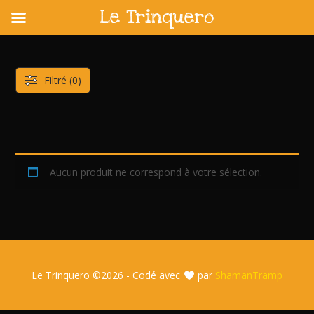
Le Trinquero
Skip
to
content
Filtré (0)
Aucun produit ne correspond à votre sélection.
Le Trinquero ©
2026 - Codé avec
par
ShamanTramp