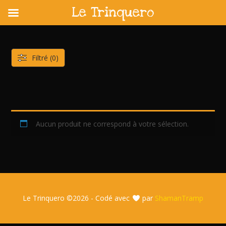
Le Trinquero
Skip
to
content
Filtré (0)
Aucun produit ne correspond à votre sélection.
Le Trinquero ©
2026 - Codé avec
par
ShamanTramp