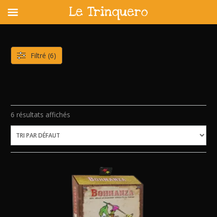
Le Trinquero
Skip
to
content
Filtré (6)
6 résultats affichés