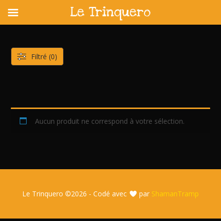
Le Trinquero
Skip
to
content
Filtré (0)
Aucun produit ne correspond à votre sélection.
Le Trinquero ©
2026 - Codé avec
par
ShamanTramp