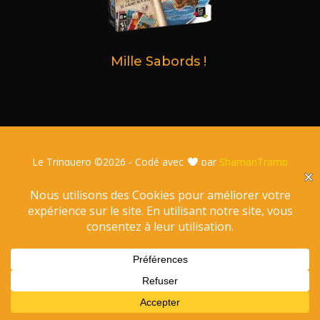
Mille Sabords !
Le Trinquero ©
2026 - Codé avec
par
ShamanTramp