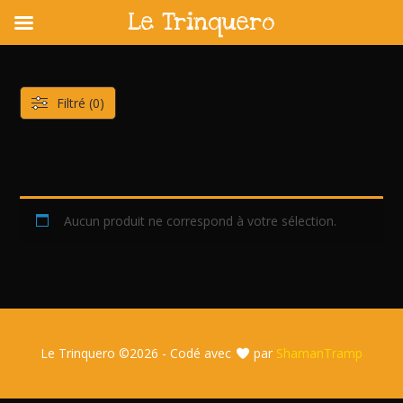
Le Trinquero
Skip
to
content
Filtré (0)
Aucun produit ne correspond à votre sélection.
Le Trinquero ©
2026 - Codé avec
par
ShamanTramp