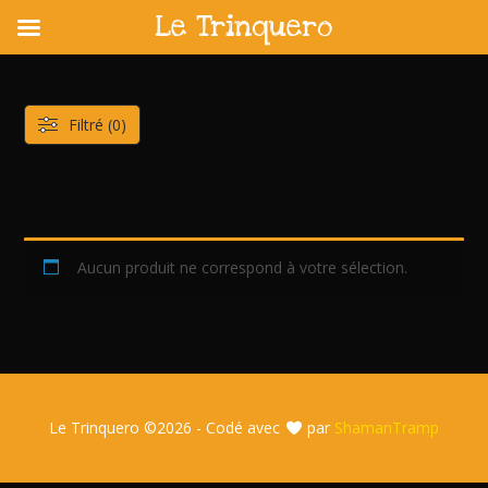
Le Trinquero
Skip
to
content
Filtré (0)
Aucun produit ne correspond à votre sélection.
Le Trinquero ©
2026 - Codé avec
par
ShamanTramp