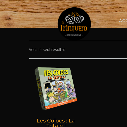
Skip
to
content
AC
Voici le seul résultat
Les Colocs : La
Totale !