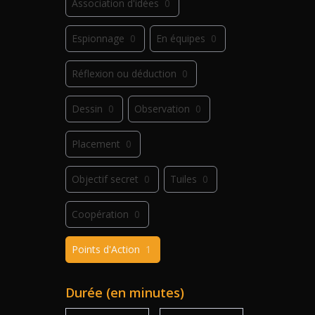
Association d'idées
0
Espionnage
0
En équipes
0
Réflexion ou déduction
0
Dessin
0
Observation
0
Placement
0
Objectif secret
0
Tuiles
0
Coopération
0
Points d'Action
1
Déplacement
0
Jeu de plis
0
Durée (en minutes)