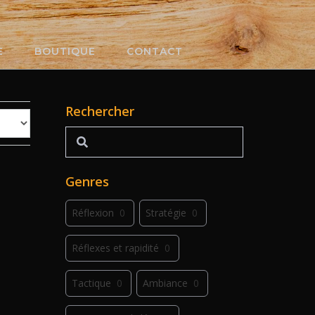
E
BOUTIQUE
CONTACT
Rechercher
Rechercher
Genres
Réflexion
0
Stratégie
0
Réflexes et rapidité
0
Tactique
0
Ambiance
0