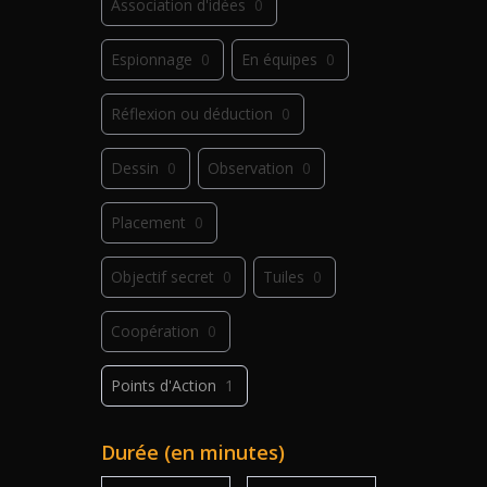
Association d'idées
0
Espionnage
0
En équipes
0
Réflexion ou déduction
0
Dessin
0
Observation
0
Placement
0
Objectif secret
0
Tuiles
0
Coopération
0
Points d'Action
1
Déplacement
0
Jeu de plis
0
Durée (en minutes)