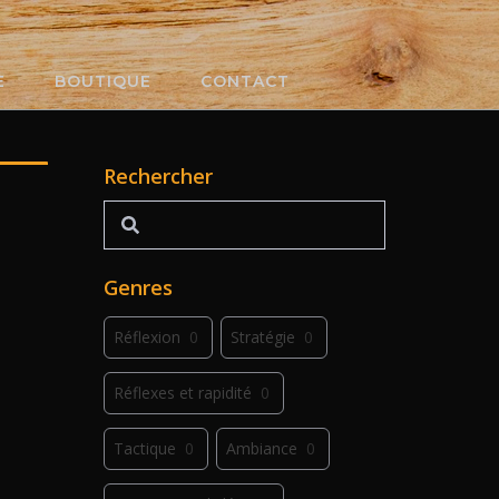
E
BOUTIQUE
CONTACT
Rechercher
Rechercher
Genres
Réflexion
0
Stratégie
0
Réflexes et rapidité
0
Tactique
0
Ambiance
0