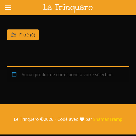
Le Trinquero
Skip
to
content
Filtré (0)
Aucun produit ne correspond à votre sélection.
Le Trinquero ©
2026 - Codé avec
par
ShamanTramp