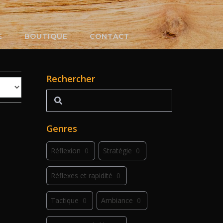
E
BOUTIQUE
CONTACT
Rechercher
Rechercher
Genres
Réflexion
0
Stratégie
0
Réflexes et rapidité
0
Tactique
0
Ambiance
0