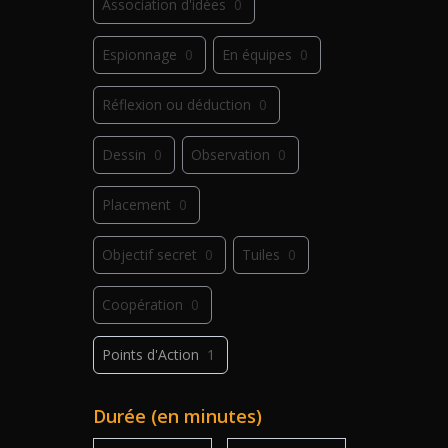
Association d'idées
0
Espionnage
0
En équipes
0
Réflexion ou déduction
0
Dessin
0
Observation
0
Placement
0
Objectif secret
0
Tuiles
0
Coopération
0
Points d'Action
1
Déplacement
0
Jeu de plis
0
Durée (en minutes)