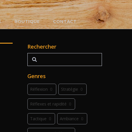
E
BOUTIQUE
CONTACT
Rechercher
Rechercher
Genres
Réflexion
0
Stratégie
0
Réflexes et rapidité
0
Tactique
0
Ambiance
0