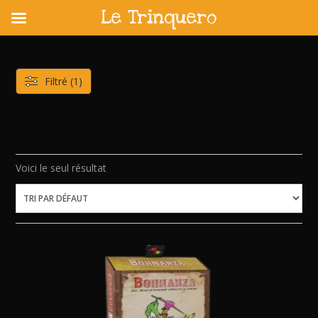
Le Trinquero
Skip
to
content
Filtré (1)
Voici le seul résultat