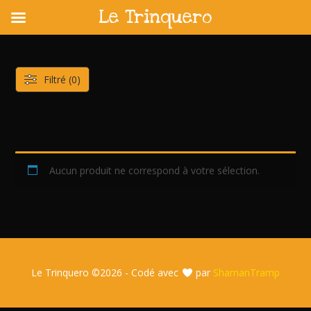
Le Trinquero
Skip
to
content
Filtré (0)
Aucun produit ne correspond à votre sélection.
Le Trinquero ©
2026 - Codé avec
par
ShamanTramp