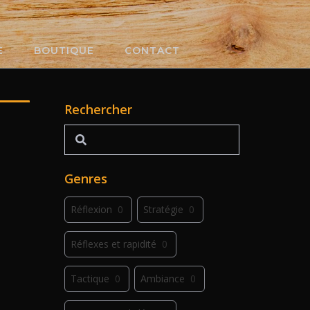
E
BOUTIQUE
CONTACT
Rechercher
Rechercher
Genres
Réflexion
0
Stratégie
0
Réflexes et rapidité
0
Tactique
0
Ambiance
0