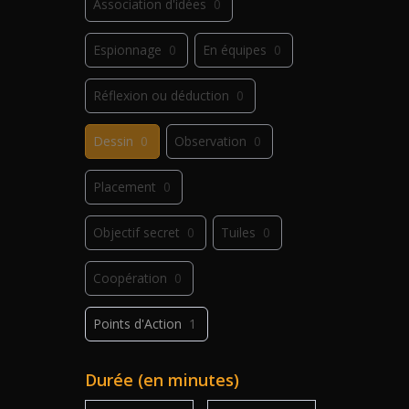
Association d'idées
0
Espionnage
0
En équipes
0
Réflexion ou déduction
0
Dessin
0
Observation
0
Placement
0
Objectif secret
0
Tuiles
0
Coopération
0
Points d'Action
1
Déplacement
0
Jeu de plis
0
Durée (en minutes)