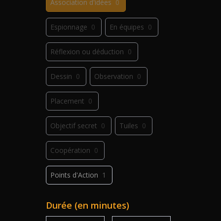
Association d'idées
0
Espionnage
0
En équipes
0
Réflexion ou déduction
0
Dessin
0
Observation
0
Placement
0
Objectif secret
0
Tuiles
0
Coopération
0
Points d'Action
1
Déplacement
0
Jeu de plis
0
Durée (en minutes)