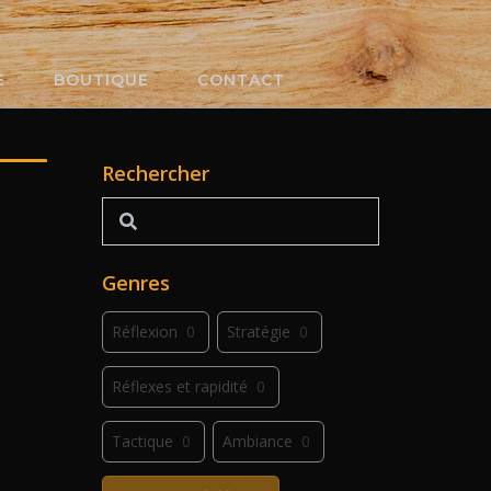
E
BOUTIQUE
CONTACT
Rechercher
Rechercher
Genres
Réflexion
0
Stratégie
0
Réflexes et rapidité
0
Tactique
0
Ambiance
0