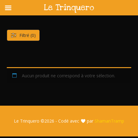
Le Trinquero
Skip
to
content
Filtré (0)
Aucun produit ne correspond à votre sélection.
Le Trinquero ©
2026 - Codé avec
par
ShamanTramp