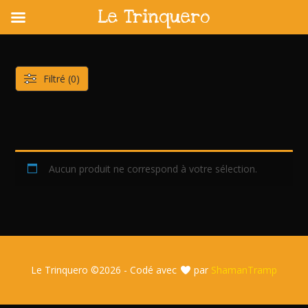
Le Trinquero
Skip
to
content
Filtré (0)
Aucun produit ne correspond à votre sélection.
Le Trinquero ©
2026 - Codé avec
par
ShamanTramp