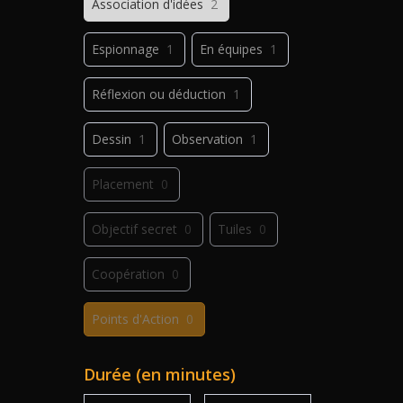
Association d'idées
2
Espionnage
1
En équipes
1
Réflexion ou déduction
1
Dessin
1
Observation
1
Placement
0
Objectif secret
0
Tuiles
0
Coopération
0
Points d'Action
0
Déplacement
0
Jeu de plis
0
Durée (en minutes)