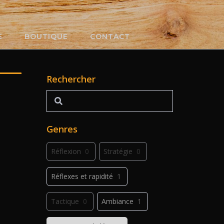
E
BOUTIQUE
CONTACT
Rechercher
Rechercher
Genres
Réflexion
0
Stratégie
0
Réflexes et rapidité
1
Tactique
0
Ambiance
1