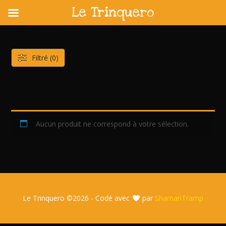
Le Trinquero
Skip
to
content
Filtré (0)
Aucun produit ne correspond à votre sélection.
Le Trinquero ©
2026 - Codé avec
par
ShamanTramp