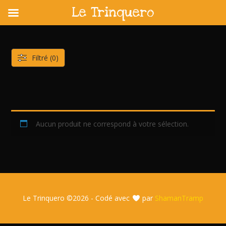
Le Trinquero
Skip
to
content
Filtré (0)
Aucun produit ne correspond à votre sélection.
Le Trinquero ©
2026 - Codé avec
par
ShamanTramp