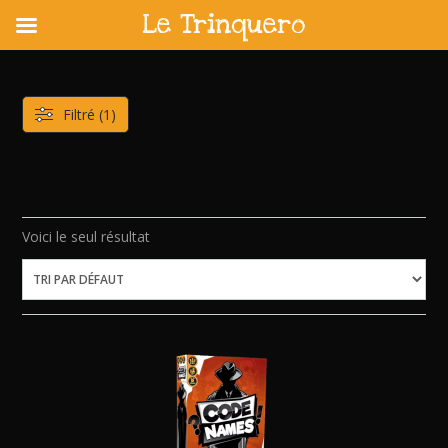
Le Trinquero
Skip
to
content
Filtré (1)
Voici le seul résultat