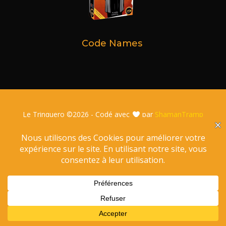
Code Names
Le Trinquero ©
2026 - Codé avec
par
ShamanTramp