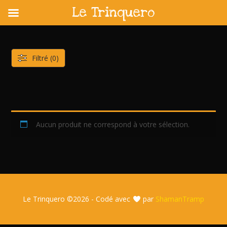
Le Trinquero
Skip
to
content
Filtré (0)
Aucun produit ne correspond à votre sélection.
Le Trinquero ©
2026 - Codé avec
par
ShamanTramp