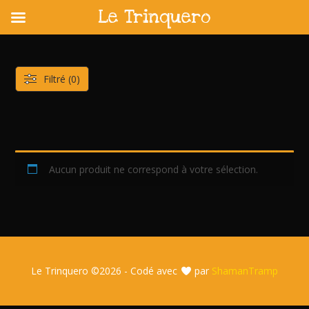
Le Trinquero
Skip
to
content
Filtré (0)
Aucun produit ne correspond à votre sélection.
Le Trinquero ©
2026 - Codé avec
par
ShamanTramp