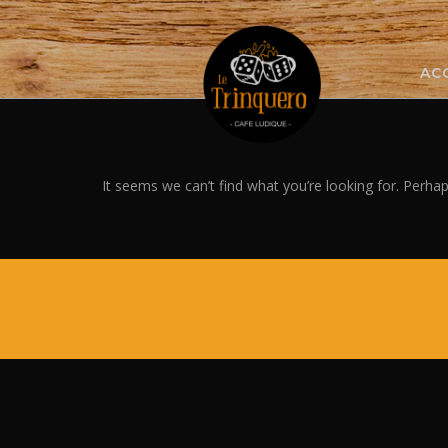
Skip
to
content
AC
It seems we can’t find what you’re looking for. Perha